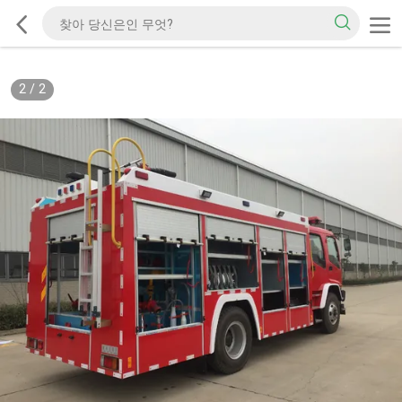
2
/
2