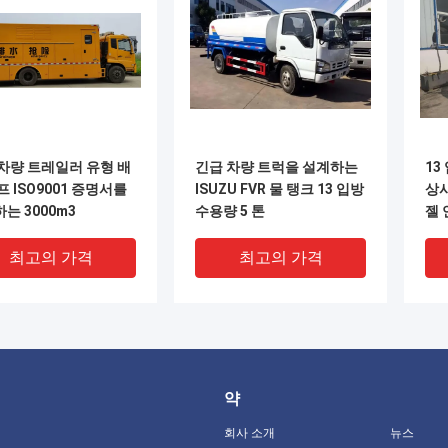
차량 트레일러 유형 배
긴급 차량 트럭을 설계하는
13
프 ISO9001 증명서를
ISUZU FVR 물 탱크 13 입방
상사
는 3000m3
수용량 5 톤
젤 
최고의 가격
최고의 가격
약
회사 소개
뉴스