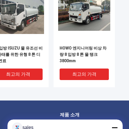
 입방 ISUZU 물 유조선 비
HOWO 엔지니어링 비상 차
태를 위한 유형 8 톤 디
량 8 입방 8 톤 물 탱크
연료
3800mm
최고의 가격
최고의 가격
제품 소개
비상 구조 소방차
sales