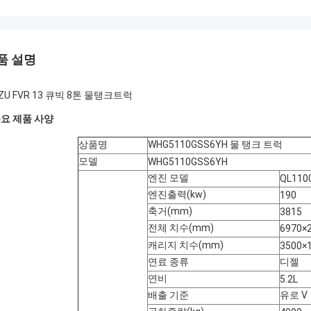
품 설명
UZU FVR 13 큐빅 8톤 물탱크트럭
 주요 제품 사양
상품명
WHG5110GSS6YH 물 탱크 트럭
모델
WHG5110GSS6YH
엔진 모델
QL110
엔진출력(kw)
190
축거(mm)
3815
전체 치수(mm)
6970×
캐리지 치수(mm)
3500×
연료 종류
디젤
연비
5.2L
배출 기준
유로 V