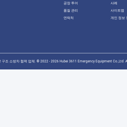
공장 투어
사례
품질 관리
사이트맵
연락처
개인 정보
3360mm HOWO 물 탱
HOWO 4X2 엔지니어링 긴
IS
럭 5개 입방 수용량 백
급 차량, 10 입방 물 탱크 트
입방
깔 30 톤
럭 10톤
톤
최고의 가격
최고의 가격
소방차 협력 업체. © 2022 - 2026 Hubei 3611 Emergency Equipment Co.,Ltd. All 