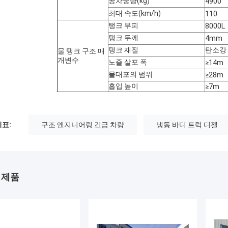
공차중량(kg)
4900
최대 속도(km/h)
110
탱크 부피
8000L
탱크 두께
4mm
탱크 재질
탄소강
물 탱크 구조 매
개변수
노즐 살포 폭
≥14m
물대포의 범위
≥28m
흡입 높이
≥7m
표:
구조 엔지니어링 긴급 차량
냉동 바디 트럭 디젤
 제품