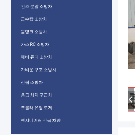
건조 분말 소방차
급수탑 소방차
물탱크 소방차
가스 RC 소방차
헤비 듀티 소방차
가벼운 구조 소방차
산림 소방차
응급 처치 구급차
크롤러 유형 도저
엔지니어링 긴급 차량