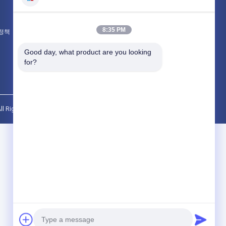
폼 소방차
건조 분말 소방차
8:35 PM
 정책
모든 카테고리
UZU FVR 물 수송 트럭 13
긴급 차량, 냉장된 몸 트럭
Good day, what product are you looking 
 설계를 위한 수용량 13
213kw 디젤 연료 유형을 설
for?
계하는 FAW J6L
최고의 가격
최고의 가격
Rights Reserved.