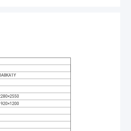
0A8KA1Y
2280×2550
1920×1200