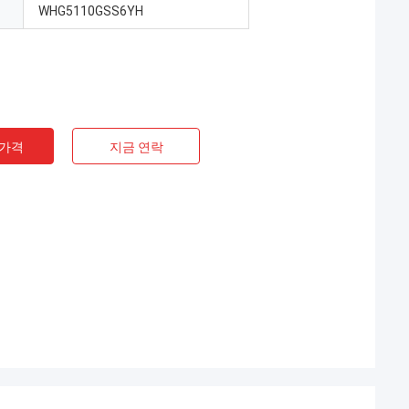
WHG5110GSS6YH
 가격
지금 연락