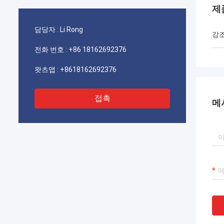
제
담당자 :
Li Rong
강
전화 번호 :
+86 18162692376
왓츠앱 :
+8618162692376
접촉
메