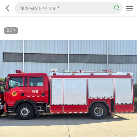
2
/
4