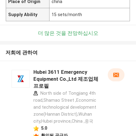
Place of Origin
china
Supply Ability
15 sets/month
더 많은 것을 전망하십시오
저희에 관하여
Hubei 3611 Emergency
Equipment Co.,Ltd 제조업체
프로필
North side of Tongjiang 4th
road,Shamao Street ,Economic
and technological development
zone(Hannan District),Wuhan
city,Hubei province,China ,중국
5.0
확인된 공급자