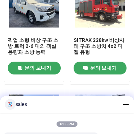
공장 여행
품질 관리
픽업 소형 비상 구조 소
SITRAK 228kw 비상사
방 트럭 2-6 대의 객실
태 구조 소방차 4x2 디
용량과 소방 능력
젤 유형
연락주세요
문의 보내기
문의 보내기
인용문을 요구하세요
비상 구조 소방차
sales
폼 소방차
6:08 PM
건조 분말 소방차